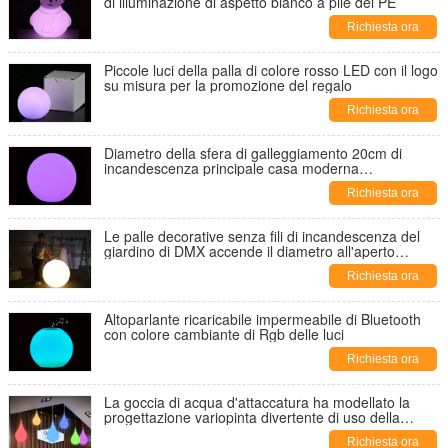
di illuminazione di aspetto bianco a pile del PE
Richiesta ora
Piccole luci della palla di colore rosso LED con il logo
su misura per la promozione del regalo
Richiesta ora
Diametro della sfera di galleggiamento 20cm di
incandescenza principale casa moderna
impermeabile 25cm 30cm 35cm 40cm
Richiesta ora
Le palle decorative senza fili di incandescenza del
giardino di DMX accende il diametro all'aperto
100cm/di 80cm
Richiesta ora
Altoparlante ricaricabile impermeabile di Bluetooth
con colore cambiante di Rgb delle luci
Richiesta ora
La goccia di acqua d'attaccatura ha modellato la
progettazione variopinta divertente di uso della
stanza/negozio di illuminazione di Deco
Richiesta ora