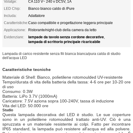
Volatge:
CA 110 V~ 240 v DC5V, 1A
LED Chip:
Bianco bianco caldo di /Pure
Includa:
Adattatore
Caratteristiche:
Caso compatibile e progettazione leggera principale
Applicazione:
Ristorante/night-club della camera da letto
lampade da tavolo senza cordone decorative
Evidenziare:
,
lampada di scrittorio principale ricaricabile
Lampada di carico resistente senza fili bianca bianca/pura calda di studio
dell'acqua LED
Caratteristiche tecniche
Materiale di Shell: Bianco, polietilene rotomoulded UV-resistente
Tempo/durata di vita della batteria della tassa: 4-6 ore per 10-20 ore
di uso
Consumo: 0.3W
Batteria: LiPo 3.7V (1000mA)
Caricatore: 7.5V aziona sopra 100-240V, tassa di induzione
Vita del LED: 50.000 ore
Studio
Questa lampada decorativa del LED è studio. Le sue coperture
sono in un polietilene rotomoulded trattato anti-UV. Ciò è una
spruzzata e un materiale resistente ai colpi. Fatto per incontrare
IP65 standard, la lampada può resistere all'acqua ed alla polvere.