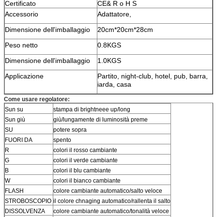
Certificato
CE& R o H S
Accessorio
Adattatore,
Dimensione dell'imballaggio
20cm*20cm*28cm
Peso netto
0.8KGS
Dimensione dell'imballaggio
1.0KGS
Applicazione
Partito, night-club, hotel, pub, barra,
iarda, casa
Come usare regolatore:
Sun su
stampa di brightneee up/long
Sun giù
giù/lungamente di luminosità preme
SU
potere sopra
FUORI DA
spento
R
colori il rosso cambiante
G
colori il verde cambiante
B
colori il blu cambiante
W
colori il bianco cambiante
FLASH
colore cambiante automatico/salto veloce
STROBOSCOPIO
il colore chnaging automatico/rallenta il salto
DISSOLVENZA
colore cambiante automatico/tonalità veloce