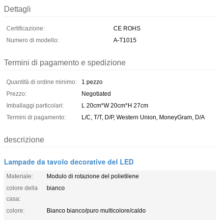
Dettagli
Certificazione:
CE ROHS
Numero di modello:
A-T1015
Termini di pagamento e spedizione
Quantità di ordine minimo:
1 pezzo
Prezzo:
Negotiated
Imballaggi particolari:
L 20cm*W 20cm*H 27cm
Termini di pagamento:
L/C, T/T, D/P, Western Union, MoneyGram, D/A
descrizione
Lampade da tavolo decorative del LED
Materiale:
Modulo di rotazione del polietilene
colore della
bianco
casa:
colore:
Bianco bianco/puro multicolore/caldo