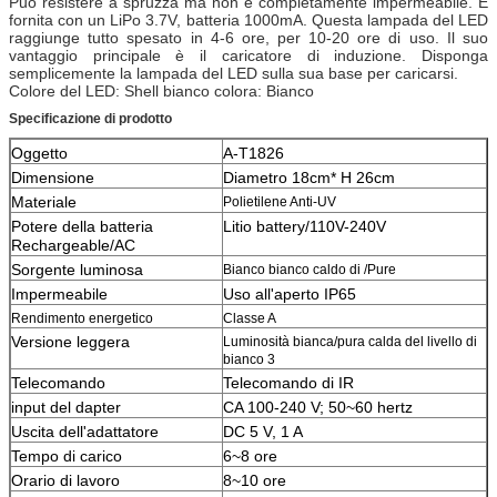
Può resistere a spruzza ma non è completamente impermeabile. È
fornita con un LiPo 3.7V, batteria 1000mA. Questa lampada del LED
raggiunge tutto spesato in 4-6 ore, per 10-20 ore di uso. Il suo
vantaggio principale è il caricatore di induzione. Disponga
semplicemente la lampada del LED sulla sua base per caricarsi.
Colore del LED: Shell bianco colora: Bianco
Specificazione di prodotto
Oggetto
A-T1826
Dimensione
Diametro 18cm* H 26cm
Materiale
Polietilene Anti-UV
Potere della batteria
Litio battery/110V-240V
Rechargeable/AC
Sorgente luminosa
Bianco bianco caldo di /Pure
Impermeabile
Uso all'aperto IP65
Rendimento energetico
Classe A
Versione leggera
Luminosità bianca/pura calda del livello di
bianco 3
Telecomando
Telecomando di IR
input del dapter
CA 100-240 V; 50~60 hertz
Uscita dell'adattatore
DC 5 V, 1 A
Tempo di carico
6~8 ore
Orario di lavoro
8~10 ore