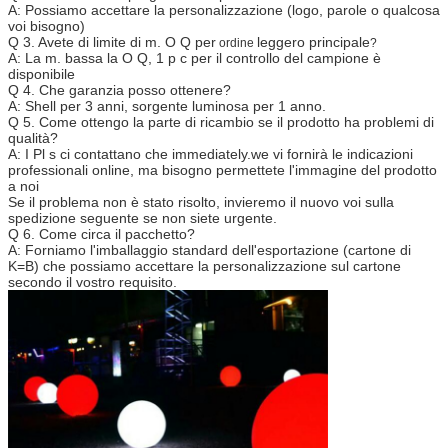
A: Possiamo accettare la personalizzazione (logo, parole o qualcosa
voi bisogno)
Q 3. Avete di limite di m. O Q per
leggero
principale
ordine
?
A: La m. bassa la O Q, 1 p c per il controllo del campione è
disponibile
Q 4. Che garanzia posso ottenere?
A: Shell per 3 anni, sorgente luminosa per 1 anno.
Q 5. Come ottengo la parte di ricambio se il prodotto ha problemi di
qualità?
A: I Pl s ci contattano che immediately.we vi fornirà le indicazioni
professionali online, ma bisogno permettete l'immagine del prodotto
a noi
Se il problema non è stato risolto, invieremo il nuovo voi sulla
spedizione seguente se non siete urgente.
Q 6. Come circa il pacchetto?
A: Forniamo l'imballaggio standard dell'esportazione (cartone di
K=B) che possiamo accettare la personalizzazione sul cartone
secondo il vostro requisito.