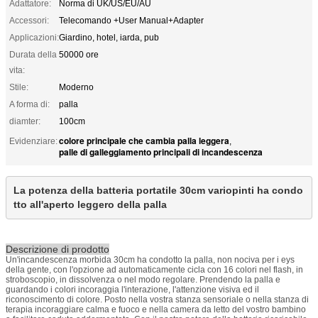
Adattatore:
Norma di UK/US/EU/AU
Accessori:
Telecomando +User Manual+Adapter
Applicazioni:
Giardino, hotel, iarda, pub
Durata della
50000 ore
vita:
Stile:
Moderno
A forma di:
palla
diamter:
100cm
colore principale che cambia palla leggera
Evidenziare:
,
palle di galleggiamento principali di incandescenza
La potenza della batteria portatile 30cm variopinti ha condo
tto all'aperto leggero della palla
Descrizione di prodotto
Un'incandescenza morbida 30cm ha condotto la palla, non nociva per i eys
della gente, con l'opzione ad automaticamente cicla con 16 colori nel flash, in
stroboscopio, in dissolvenza o nel modo regolare. Prendendo la palla e
guardando i colori incoraggia l'interazione, l'attenzione visiva ed il
riconoscimento di colore. Posto nella vostra stanza sensoriale o nella stanza di
terapia incoraggiare calma e fuoco e nella camera da letto del vostro bambino