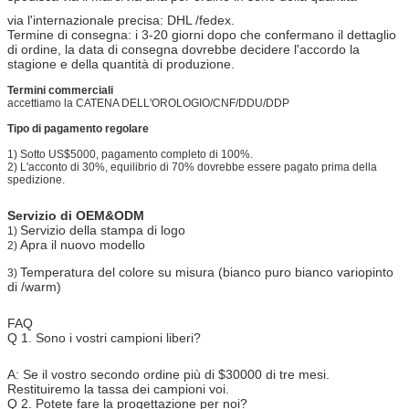
via l'internazionale precisa: DHL /fedex.
Termine di consegna: i 3-20 giorni dopo che confermano il dettaglio
di ordine, la data di consegna dovrebbe decidere l'accordo la
stagione e della quantità di produzione.
Termini commerciali
accettiamo la CATENA DELL'OROLOGIO/CNF/DDU/DDP
Tipo di pagamento regolare
1) Sotto US$5000, pagamento completo di 100%.
2) L'acconto di 30%, equilibrio di 70% dovrebbe essere pagato prima della
spedizione.
Servizio di OEM&ODM
Servizio della stampa di logo
1)
Apra il nuovo modello
2)
Temperatura del colore su misura (bianco puro bianco variopinto
3)
di /warm)
FAQ
Q 1. Sono i vostri campioni liberi?
A: Se il vostro secondo ordine più di $30000 di tre mesi.
Restituiremo la tassa dei campioni voi.
Q 2. Potete fare la progettazione per noi?