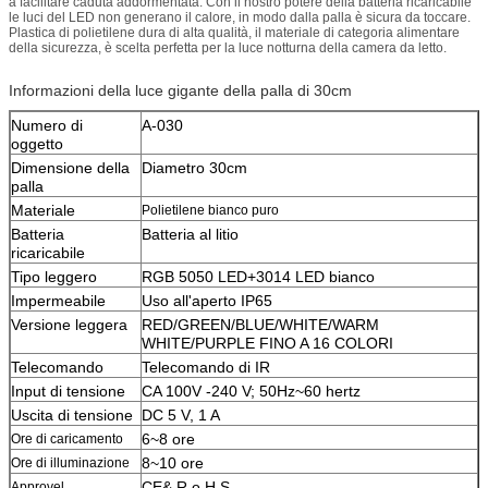
a facilitare caduta addormentata. Con il nostro potere della batteria ricaricabile
le luci del LED non generano il calore, in modo dalla palla è sicura da toccare.
Plastica di polietilene dura di alta qualità, il materiale di categoria alimentare
della sicurezza, è scelta perfetta per la luce notturna della camera da letto.
Informazioni della luce gigante della palla di 30cm
Numero di
A-030
oggetto
Dimensione della
Diametro 30cm
palla
Materiale
Polietilene bianco puro
Batteria
Batteria al litio
ricaricabile
Tipo leggero
RGB 5050 LED+3014 LED bianco
Impermeabile
Uso all'aperto IP65
Versione leggera
RED/GREEN/BLUE/WHITE/WARM
WHITE/PURPLE FINO A 16 COLORI
Telecomando
Telecomando di IR
Input di tensione
CA 100V -240 V; 50Hz~60 hertz
Uscita di tensione
DC 5 V, 1 A
6~8 ore
Ore di caricamento
8~10 ore
Ore di illuminazione
CE& R o H S
Approvel