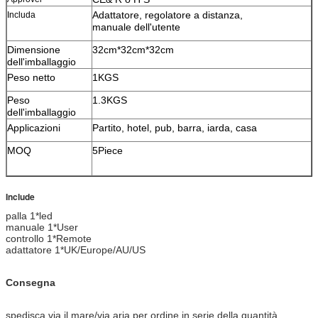
Adattatore, regolatore a distanza,
Includa
manuale dell'utente
Dimensione
32cm*32cm*32cm
dell'imballaggio
Peso netto
1KGS
Peso
1.3KGS
dell'imballaggio
Applicazioni
Partito, hotel, pub, barra, iarda, casa
MOQ
5Piece
Include
palla 1*led
manuale 1*User
controllo 1*Remote
adattatore 1*UK/Europe/AU/US
Consegna
spedisca via il mare/via aria per ordine in serie della quantità