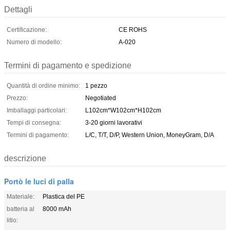
Dettagli
Certificazione:
CE ROHS
Numero di modello:
A-020
Termini di pagamento e spedizione
Quantità di ordine minimo:
1 pezzo
Prezzo:
Negotiated
Imballaggi particolari:
L102cm*W102cm*H102cm
Tempi di consegna:
3-20 giorni lavorativi
Termini di pagamento:
L/C, T/T, D/P, Western Union, MoneyGram, D/A
descrizione
Portò le luci di palla
Materiale:
Plastica del PE
batteria al
8000 mAh
litio: