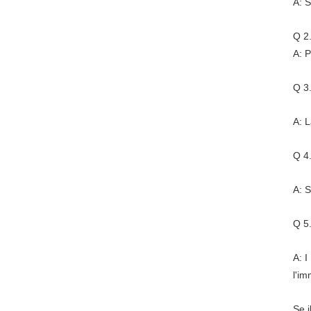
A: S
Q 2.
A: P
Q 3.
A: L
Q 4
A: S
Q 5.
A: I
l'im
Se i