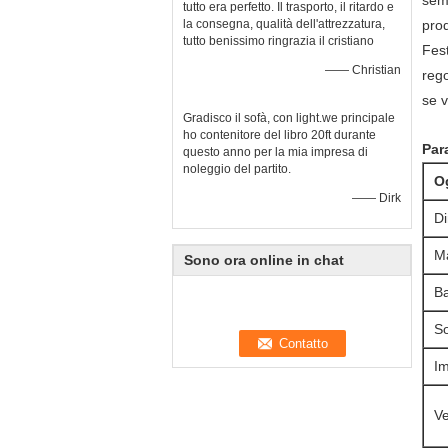
sem
tutto era perfetto. Il trasporto, il ritardo e
la consegna, qualità dell'attrezzatura,
prod
tutto benissimo ringrazia il cristiano
Fest
—— Christian
rego
se v
Gradisco il sofà, con light.we principale
ho contenitore del libro 20ft durante
Par
questo anno per la mia impresa di
noleggio del partito.
O
—— Dirk
D
Ma
Sono ora online in chat
Ba
So
I
Ve