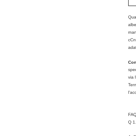
Quan
alb
man
cCn
ada
Co
sped
via 
Term
l'ac
FA
Q 1.