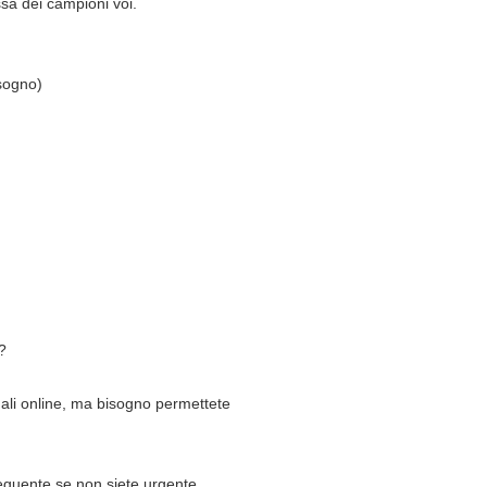
ssa dei campioni voi.
isogno)
?
onali online, ma bisogno permettete
seguente se non siete urgente.