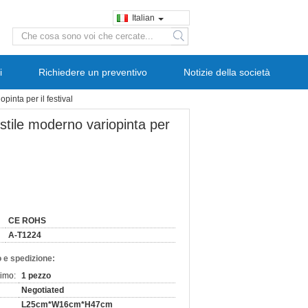
Italian
search
i
Richiedere un preventivo
Notizie della società
pinta per il festival
stile moderno variopinta per
CE ROHS
A-T1224
 e spedizione:
nimo:
1 pezzo
Negotiated
L25cm*W16cm*H47cm