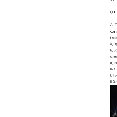
Q 6.
A: F
cart
I no
a, i
b, 5
c, t
d, t
la e,
f. i
il G