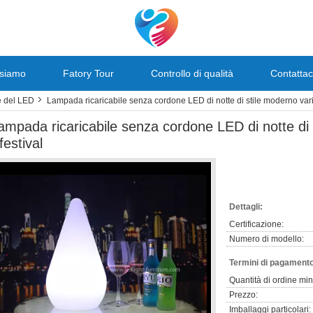
 siamo
Fatory Tour
Controllo di qualità
Contattac
e del LED
Lampada ricaricabile senza cordone LED di notte di stile moderno vario
ampada ricaricabile senza cordone LED di notte di 
 festival
Dettagli:
Certificazione:
Numero di modello:
Termini di pagamento
Quantità di ordine mi
Prezzo:
Imballaggi particolari: