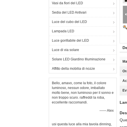
Vasi da fiori del LED
Sedia del LED Antivari
Luce del cubo del LED
Lampada LED
Luce gonfiabile del LED
De
Luce di via solare
Solare LED Giardino Illuminazione
Ma
Affitto della mobilia di nozze
Or
Ac
Bello, amavo, come la foto, il colore
luminoso, nessun odore, imballato
Ev
molto bene, non luminoso per il sonno e
non troppo scuro. raffreddi la roba,
Lam
eccellente raccomandi.
—— Alex
Des
Ques
usi questa luce alla mia tavola dinning,