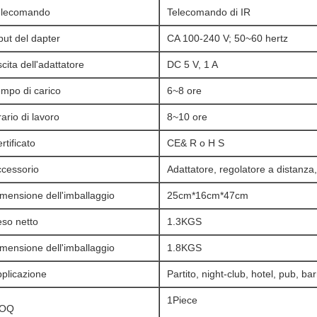
elecomando
Telecomando di IR
put del dapter
CA 100-240 V; 50~60 hertz
cita dell'adattatore
DC 5 V, 1 A
mpo di carico
6~8 ore
ario di lavoro
8~10 ore
rtificato
CE& R o H S
ccessorio
Adattatore, regolatore a distanza
mensione dell'imballaggio
25cm*16cm*47cm
so netto
1.3KGS
mensione dell'imballaggio
1.8KGS
plicazione
Partito, night-club, hotel, pub, ba
1Piece
OQ