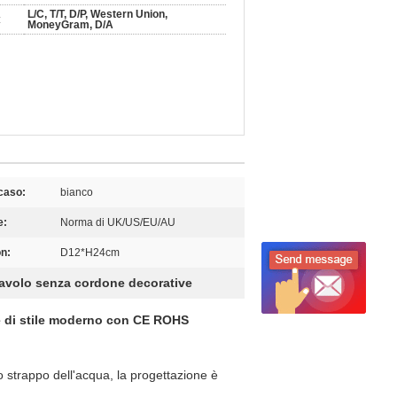
L/C, T/T, D/P, Western Union,
:
MoneyGram, D/A
 caso:
bianco
e:
Norma di UK/US/EU/AU
n:
D12*H24cm
avolo senza cordone decorative
ne di stile moderno con CE ROHS
o strappo dell'acqua, la progettazione è