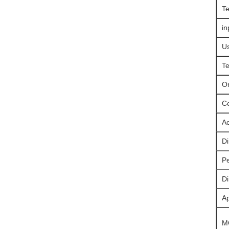
T
in
Us
Te
Or
Ce
A
Di
Pe
Di
Ap
M