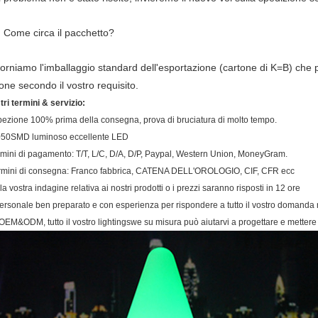
 Come circa il pacchetto?
orniamo l'imballaggio standard dell'esportazione (cartone di K=B) che 
one secondo il vostro requisito.
stri termini & servizio:
spezione 100% prima della consegna, prova di bruciatura di molto tempo.
050SMD luminoso eccellente LED
ermini di pagamento: T/T, L/C, D/A, D/P, Paypal, Western Union, MoneyGram.
ermini di consegna: Franco fabbrica, CATENA DELL'OROLOGIO, CIF, CFR ecc
 la vostra indagine relativa ai nostri prodotti o i prezzi saranno risposti in 12 ore
l personale ben preparato e con esperienza per rispondere a tutto il vostro domanda n
. OEM&ODM, tutto il vostro lightingswe su misura può aiutarvi a progettare e mettere