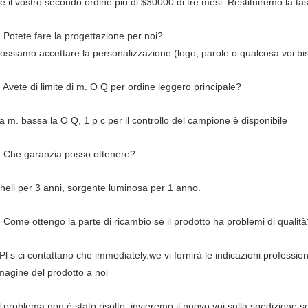
e il vostro secondo ordine più di $30000 di tre mesi. Restituiremo la ta
 Potete fare la progettazione per noi?
ossiamo accettare la personalizzazione (logo, parole o qualcosa voi b
 Avete di limite di m. O Q per ordine leggero principale?
a m. bassa la O Q, 1 p c per il controllo del campione è disponibile
. Che garanzia posso ottenere?
hell per 3 anni, sorgente luminosa per 1 anno.
 Come ottengo la parte di ricambio se il prodotto ha problemi di qualità
 Pl s ci contattano che immediately.we vi fornirà le indicazioni professi
magine del prodotto a noi
l problema non è stato risolto, invieremo il nuovo voi sulla spedizione 