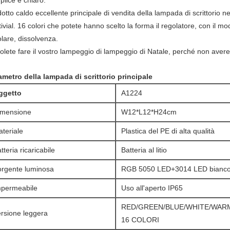
plice e chiaro.
otto caldo eccellente principale di vendita della lampada di scrittorio 
ivial. 16 colori che potete hanno scelto la forma il regolatore, con il mod
lare, dissolvenza.
olete fare il vostro lampeggio di lampeggio di Natale, perché non avere
ametro della lampada di scrittorio principale
ggetto
A1224
imensione
W12*L12*H24cm
teriale
Plastica del PE di alta qualità
tteria ricaricabile
Batteria al litio
rgente luminosa
RGB 5050 LED+3014 LED bianc
mpermeabile
Uso all'aperto IP65
RED/GREEN/BLUE/WHITE/WARM
rsione leggera
16 COLORI