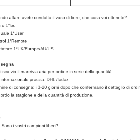
do affare avete condotto il vaso di fiore, che cosa voi ottenete?
ero 1*led
uale 1*User
trol 1*Remote
ttatore 1*UK/Europe/AU/US
nsegna
isca via il mare/via aria per ordine in serie della quantità
l'internazionale precisa: DHL /fedex.
ine di consegna: i 3-20 giorni dopo che confermano il dettaglio di ord
cordo la stagione e della quantità di produzione.
Q
 Sono i vostri campioni liberi?