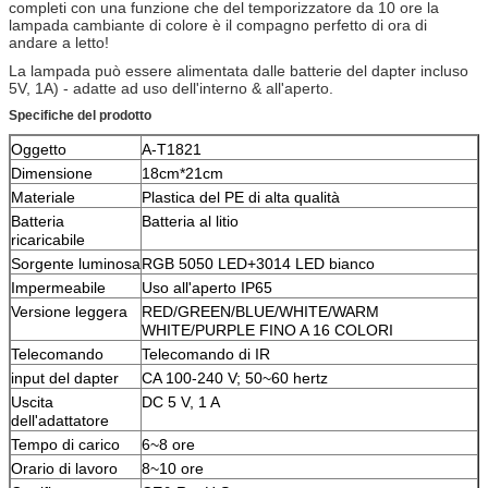
completi con una funzione che del temporizzatore da 10 ore la
lampada cambiante di colore è il compagno perfetto di ora di
andare a letto!
La lampada può essere alimentata dalle batterie del dapter incluso
5V, 1A) - adatte ad uso dell'interno & all'aperto.
Specifiche del prodotto
Oggetto
A-T1821
Dimensione
18cm*21cm
Materiale
Plastica del PE di alta qualità
Batteria
Batteria al litio
ricaricabile
Sorgente luminosa
RGB 5050 LED+3014 LED bianco
Impermeabile
Uso all'aperto IP65
Versione leggera
RED/GREEN/BLUE/WHITE/WARM
WHITE/PURPLE FINO A 16 COLORI
Telecomando
Telecomando di IR
input del dapter
CA 100-240 V; 50~60 hertz
Uscita
DC 5 V, 1 A
dell'adattatore
Tempo di carico
6~8 ore
Orario di lavoro
8~10 ore