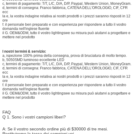
c, termini di pagamento: T/T, L/C, D/A, D/P, Paypal, Western Union, MoneyGram.
d, termini di consegna: Franco fabbrica, CATENA DELL'OROLOGIO, CIF, CFR
ecc
la e, la vostra indagine relativa ai nostri prodotti o i prezzi saranno risposti in 12
ore
f. il personale ben preparato e con esperienza per rispondere a tutto il vostro
domanda nell'inglese fluente
il G. OEM&ODM, tutto il vostro lightingswe su misura può aiutarvi a progettare e
mettere nel prodotto
I nostri termini & servizio:
a, ispezione 100% prima della consegna, prova di bruciatura di molto tempo.
b, 5050SMD luminoso eccellente LED
c, termini di pagamento: T/T, L/C, D/A, D/P, Paypal, Western Union, MoneyGram.
d, termini di consegna: Franco fabbrica, CATENA DELL'OROLOGIO, CIF, CFR
ecc
la e, la vostra indagine relativa ai nostri prodotti o i prezzi saranno risposti in 12
ore
f. il personale ben preparato e con esperienza per rispondere a tutto il vostro
domanda nell'inglese fluente
il G. OEM&ODM, tutto il vostro lightingswe su misura può aiutarvi a progettare e
mettere nel prodotto
FAQ
Q 1. Sono i vostri campioni liberi?
A: Se il vostro secondo ordine più di $30000 di tre mesi.
Restituiremo la tassa dei campioni voi.