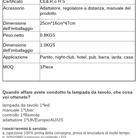
Certificato
CE& R o H S
Accessorio
Adattatore, regolatore a distanza, manuale del
prodotto
Dimensione
25cm*16cm*47cm
dell'imballaggio
Peso netto
0.8KGS
Dimensione
1.0KGS
dell'imballaggio
Applicazione
Partito, night-club, hotel, pub, barra, iarda, casa
MOQ
1Piece
Quando affare avete condotto la lampada da tavolo, che cosa
voi ottenete?
lampada da tavolo 1*led
manuale 1*User
controllo 1*Remote
adattatore 1*UK/Europe/AU/US
I nostri termini & servizio:
a, ispezione 100% prima della consegna, prova di bruciatura di molto tempo.
b, 5050SMD luminoso eccellente LED