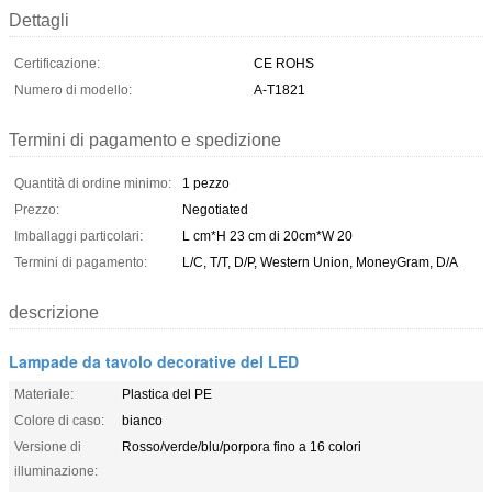
Dettagli
Certificazione:
CE ROHS
Numero di modello:
A-T1821
Termini di pagamento e spedizione
Quantità di ordine minimo:
1 pezzo
Prezzo:
Negotiated
Imballaggi particolari:
L cm*H 23 cm di 20cm*W 20
Termini di pagamento:
L/C, T/T, D/P, Western Union, MoneyGram, D/A
descrizione
Lampade da tavolo decorative del LED
Materiale:
Plastica del PE
Colore di caso:
bianco
Versione di
Rosso/verde/blu/porpora fino a 16 colori
illuminazione: