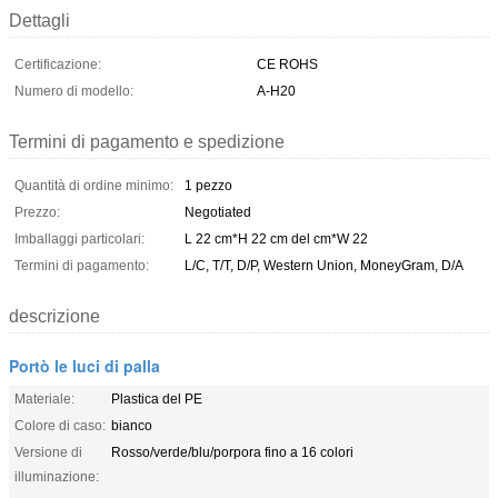
Dettagli
Certificazione:
CE ROHS
Numero di modello:
A-H20
Termini di pagamento e spedizione
Quantità di ordine minimo:
1 pezzo
Prezzo:
Negotiated
Imballaggi particolari:
L 22 cm*H 22 cm del cm*W 22
Termini di pagamento:
L/C, T/T, D/P, Western Union, MoneyGram, D/A
descrizione
Portò le luci di palla
Materiale:
Plastica del PE
Colore di caso:
bianco
Versione di
Rosso/verde/blu/porpora fino a 16 colori
illuminazione: