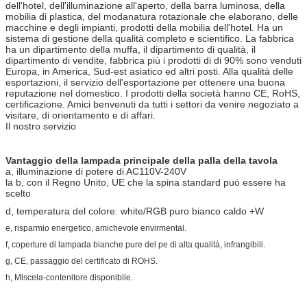
dell'hotel, dell'illuminazione all'aperto, della barra luminosa, della
mobilia di plastica, del modanatura rotazionale che elaborano, delle
macchine e degli impianti, prodotti della mobilia dell'hotel. Ha un
sistema di gestione della qualità completo e scientifico. La fabbrica
ha un dipartimento della muffa, il dipartimento di qualità, il
dipartimento di vendite, fabbrica più i prodotti di di 90% sono venduti
Europa, in America, Sud-est asiatico ed altri posti. Alla qualità delle
esportazioni, il servizio dell'esportazione per ottenere una buona
reputazione nel domestico. I prodotti della società hanno CE, RoHS,
certificazione. Amici benvenuti da tutti i settori da venire negoziato a
visitare, di orientamento e di affari.
Il nostro servizio
Vantaggio della lampada principale della palla della tavola
a, illuminazione di potere di AC110V-240V
la b, con il Regno Unito, UE che la spina standard può essere ha
scelto
d, temperatura del colore: white/RGB puro bianco caldo +W
e, risparmio energetico, amichevole envirmental.
f, coperture di lampada bianche pure del pe di alta qualità, infrangibili.
g, CE, passaggio del certificato di ROHS.
h, Miscela-contenitore disponibile.