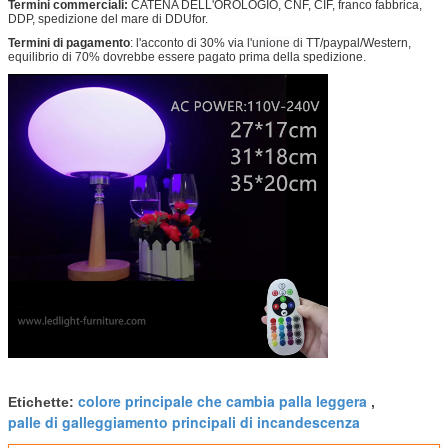
Termini commerciali:
CATENA DELL'OROLOGIO, CNF, CIF, franco fabbrica,
DDP, spedizione del mare di DDUfor.
Termini di pagamento
: l'acconto di 30% via l'
unione
di
TT/paypal/Western,
equilibrio di 70% dovrebbe essere pagato prima della spedizione.
colore principale che cambia palla leggera
Etichette:
,
palle di galleggiamento principali di incandescenza