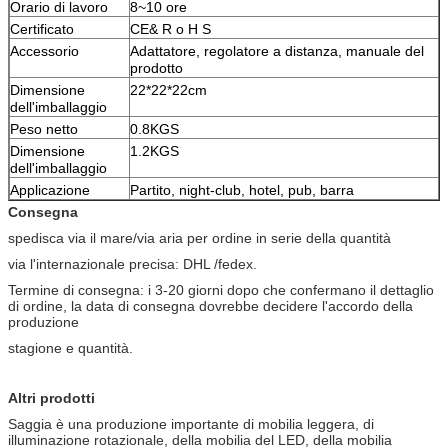
Orario di lavoro
8~10 ore
Certificato
CE& R o H S
Accessorio
Adattatore, regolatore a distanza, manuale del
prodotto
Dimensione
22*22*22cm
dell'imballaggio
Peso netto
0.8KGS
Dimensione
1.2KGS
dell'imballaggio
Applicazione
Partito, night-club, hotel, pub, barra
Consegna
spedisca via il mare/via aria per ordine in serie della quantità
via l'internazionale precisa: DHL /fedex.
Termine di consegna: i 3-20 giorni dopo che confermano il dettaglio
di ordine, la data di consegna dovrebbe decidere l'accordo della
produzione
stagione e quantità.
Altri prodotti
Saggia è una produzione importante di mobilia leggera, di
illuminazione rotazionale, della mobilia del LED, della mobilia