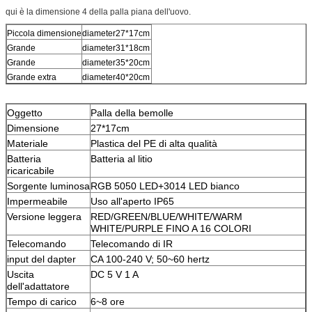
qui è la dimensione 4 della palla piana dell'uovo.
Piccola dimensione
diameter27*17cm
Grande
diameter31*18cm
Grande
diameter35*20cm
Grande extra
diameter40*20cm
Oggetto
Palla della bemolle
Dimensione
27*17cm
Materiale
Plastica del PE di alta qualità
Batteria
Batteria al litio
ricaricabile
Sorgente luminosa
RGB 5050 LED+3014 LED bianco
Impermeabile
Uso all'aperto IP65
Versione leggera
RED/GREEN/BLUE/WHITE/WARM
WHITE/PURPLE FINO A 16 COLORI
Telecomando
Telecomando di IR
input del dapter
CA 100-240 V; 50~60 hertz
Uscita
DC 5 V 1 A
dell'adattatore
Tempo di carico
6~8 ore