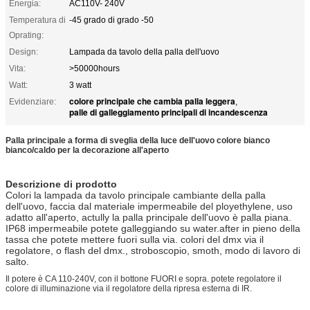
Energia:
AC110V- 240V
Temperatura di
-45 grado di grado -50
Oprating:
Design:
Lampada da tavolo della palla dell'uovo
Vita:
>50000hours
Watt:
3 watt
colore principale che cambia palla leggera
Evidenziare:
,
palle di galleggiamento principali di incandescenza
Palla principale a forma di sveglia della luce dell'uovo colore bianco
bianco/caldo per la decorazione all'aperto
Descrizione di prodotto
Colori la lampada da tavolo principale cambiante della palla
dell'uovo, faccia dal materiale impermeabile del ployethylene, uso
adatto all'aperto, actully la palla principale dell'uovo è palla piana.
IP68 impermeabile potete galleggiando su water.after in pieno della
tassa che potete mettere fuori sulla via. colori del dmx via il
regolatore, o flash del dmx., stroboscopio, smoth, modo di lavoro di
salto.
Il potere è CA 110-240V, con il bottone FUORI e sopra. potete regolatore il
colore di illuminazione via il regolatore della ripresa esterna di IR.