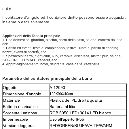
qui è
Il contatore d'angolo ed il contatore diritto possono essere acquistati
insieme o esclusivamente.
Applicazioni della Tabella principale
1.
Uso domestico: giardino, piscina, barra della casa, salone, camera da letto,
ecc.
2.
Partito ed eventi: festa di compleanno, festival, Natale, partito di dancing,
nozze, eventi di società, ecc.
3.
Spettacolo: barra, night-club, KTV, karaoke, discoteca, bistrot, pub, salone,
STAZIONE TERMALE, cabaret, ecc.
4.
Approvvigionamento: hotel, ristorante, casa da tè, caffetteria
Parametro del contatore principale della barra
Oggetto
A-12090
Dimensione d'angolo
120X90X40cm
Materiale
Plastica del PE di alta qualità
Batteria ricaricabile
Batteria al litio
Sorgente luminosa
RGB 5050 LED+3014 LED bianco
Impermeabile
Uso all'aperto IP65
Versione leggera
RED/GREEN/BLUE/WHITE/WARM