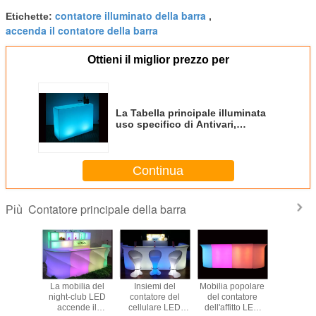
contatore illuminato della barra
Etichette:
,
accenda il contatore della barra
Ottieni il miglior prezzo per
La Tabella principale illuminata
uso specifico di Antivari,
contatore accende l'aspetto
moderno della mobilia
Continua
Contatore principale della barra
Più
atore
La mobilia del
Insiemi del
Mobilia popolare
16 color
ipale
night-club LED
contatore del
del contatore
cambi
le del
accende il
cellulare LED
dell'affitto LED
progetta