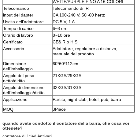
WHITE/PURPLE FINO A 16 COLORI
Telecomando
Telecomando di IR
input del dapter
CA 100-240 V; 50~60 hertz
Uscita dell'adattatore
DC 5 V, 1 A
Tempo di carico
6~8 ore
Orario di lavoro
8~10 ore
Certificato
CE& R o H S
Accessorio
Adattatore, regolatore a distanza,
manuale del prodotto
Dimensione
60*60*112cm
dell'imballaggio
Angolo del peso
21KGS/29KGS
netto/diritto
Angolo di dimensione
32KGS/31KGS
dell'imballaggio/diritto
Applicazione
Partito, night-club, hotel, pub, barra
MOQ
3Piece
quando avete condotto il contatore della barra, che cosa voi
ottenete?
contatore di 1*led Antivari