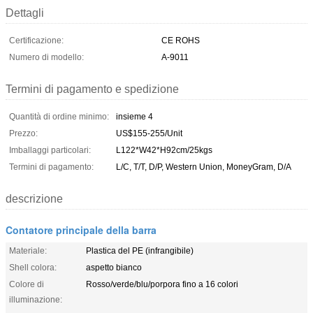
Dettagli
Certificazione:
CE ROHS
Numero di modello:
A-9011
Termini di pagamento e spedizione
Quantità di ordine minimo:
insieme 4
Prezzo:
US$155-255/Unit
Imballaggi particolari:
L122*W42*H92cm/25kgs
Termini di pagamento:
L/C, T/T, D/P, Western Union, MoneyGram, D/A
descrizione
Contatore principale della barra
Materiale:
Plastica del PE (infrangibile)
Shell colora:
aspetto bianco
Colore di
Rosso/verde/blu/porpora fino a 16 colori
illuminazione: