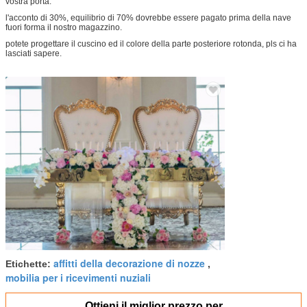
vostra porta.
l'acconto di 30%, equilibrio di 70% dovrebbe essere pagato prima della nave
fuori forma il nostro magazzino.
potete progettare il cuscino ed il colore della parte posteriore rotonda, pls ci ha
lasciati sapere.
affitti della decorazione di nozze
Etichette:
,
mobilia per i ricevimenti nuziali
Ottieni il miglior prezzo per