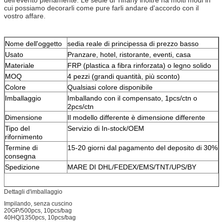
cui possiamo decorarli come pure farli andare d'accordo con il
vostro affare.
Nome dell'oggetto
sedia reale di principessa di prezzo basso
Usato
Pranzare, hotel, ristorante, eventi, casa
Materiale
FRP (plastica a fibra rinforzata) o legno solido
MOQ
4 pezzi (grandi quantità, più sconto)
Colore
Qualsiasi colore disponibile
Imballaggio
Imballando con il compensato, 1pcs/ctn o
2pcs/ctn
Dimensione
Il modello differente è dimensione differente
Tipo del
Servizio di In-stock/OEM
rifornimento
Termine di
15-20 giorni dal pagamento del deposito di 30%
consegna
Spedizione
MARE DI DHL/FEDEX/EMS/TNT/UPS/BY
Dettagli d'imballaggio
Impilando, senza cuscino
20GP/500pcs, 10pcs/bag
40HQ/1350pcs, 10pcs/bag