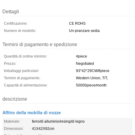
Dettagli
Certificazione:
CE ROHS
Numero di modello:
Un-pranzare sedia
Termini di pagamento e spedizione
Quantità di ordine minimo:
4piece
Prezzo:
Negotiated
Imballaggi particolari:
93*42*29CM/8piece
Termini di pagamento:
Western Union, T/T,
Capacità di alimentazione:
50000piece/month
descrizione
Affitto della mobilia di nozze
Materiale:
ferro/di alluminio/resing/di legno
Dimensioni:
41X42X92cm