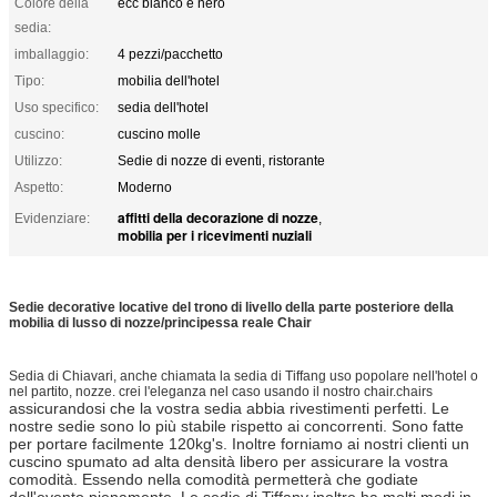
Colore della
ecc bianco e nero
sedia:
imballaggio:
4 pezzi/pacchetto
Tipo:
mobilia dell'hotel
Uso specifico:
sedia dell'hotel
cuscino:
cuscino molle
Utilizzo:
Sedie di nozze di eventi, ristorante
Aspetto:
Moderno
affitti della decorazione di nozze
Evidenziare:
,
mobilia per i ricevimenti nuziali
Sedie decorative locative del trono di livello della parte posteriore della
mobilia di lusso di nozze/principessa reale Chair
Sedia di Chiavari, anche chiamata la sedia di Tiffang uso popolare nell'hotel o
nel partito, nozze. crei l'eleganza nel caso usando il nostro chair.chairs
assicurandosi che la vostra sedia abbia rivestimenti perfetti. Le
nostre sedie sono lo più stabile rispetto ai concorrenti. Sono fatte
per portare facilmente 120kg's. Inoltre forniamo ai nostri clienti un
cuscino spumato ad alta densità
libero
per assicurare la vostra
comodità. Essendo nella comodità permetterà che godiate
dell'evento pienamente. Le sedie di Tiffany inoltre ha molti modi in