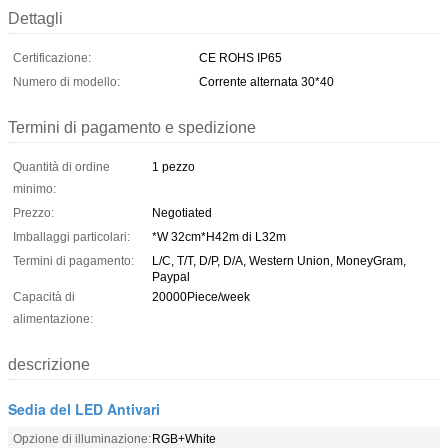
Dettagli
Certificazione:
CE ROHS IP65
Numero di modello:
Corrente alternata 30*40
Termini di pagamento e spedizione
Quantità di ordine
1 pezzo
minimo:
Prezzo:
Negotiated
Imballaggi particolari:
*W 32cm*H42m di L32m
Termini di pagamento:
L/C, T/T, D/P, D/A, Western Union, MoneyGram,
Paypal
Capacità di
20000Piece/week
alimentazione:
descrizione
Sedia del LED Antivari
Opzione di illuminazione:
RGB+White