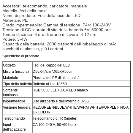
Accessori: telecomando, caricatore, manuale
Modello: feci della mela
Nome di prodotto: Feci della luce del LED
Materiale: PE
Grado impermeabile: Gamma di tensione IP44: 100-240V
Tensione di CC: durata di vita della batteria 5V: 50000 ore
Tempo di carico: 6 ore di orario di lavoro: 8-12 ore
Potere: 3-4W
Capacità della batteria: 2000 trasporti dell'imballaggio di mA:
sacchetti di plastica, più i cartoni
Specifiche di prodotto
Oggetto
Feci del ceppo del LED
Misura (piccola)
D56X47cm /D65XH50cm
Materiale
Plastica del PE di alta qualità
Tipo della batteria
Batteria al litio 18650
Sorgente
RGB 5050 LED+3014 LED bianco
luminosa
Impermeabile
Uso all'aperto e dell'interno di IP65
Versione leggera
RED/GREEN/BLUE/WHITE/WARM WHITE/PURPLE FINO A
16 COLORI
Telecomando
Telecomando di IR (5meter)
Input
CA 100-240 V; 50~60 hertz
dell'adattatore