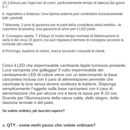
10-12hours per l'ogni luci di colori, particolarmente tempo di latenza dei giorni
5-7.
6. regolatore a distanza: Una ripresa esterna può controllare esclusivamente
tutti i prodotti.
7.Warranty: 3 anni di garanzia per le parti della conduttura della mobilia---le
coperture di plastica, una garanzia di anno per il LED parte.
8. Consegna rapida: 7-15days (il nostro tempo normale di fabbricazione in
serie è dei circa 15 giorni, noi può regolare il termine di consegna secondo le
richieste del cliente.
9.Print logo, bastone di colore, marca secondo i requisiti di clienti.
Colori il LED che impermeabile cambiante Apple luminoso presiede.
Luce variopinta che galleggia! Il cubo impermeabile del
cambiamento LED di colore viene con un telecomando la base
caricantesi inclusa con il cavo di alimentazione permette che
carichiate la luce senza dovere sostituire le batterie. Disponga
semplicemente l'oggetto sulla base caricantesi con il cavo di
alimentazione che per alcune ore e tiene la tassa per 8-10 ore.
Grande per l'illuminazione della vasca calda, dello stagno, della
stazione termale o del patio.
Se volete ordinici, pls lascimi sapere?
a,
QTY - come molti pezzo che volete ordinare?