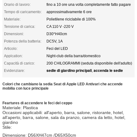
Orario di lavoro:
fino a 10 ore una volta completamente fatto pagare
Tempo di caricamento:
approssimativamente 6 ore
Materiale:
Polietilene riciclabile di 100%
Tensione di carica:
CA 110 V -220 V
Dimensioni:
D30*H40cm
Potenza della batteria:
DC5V, 1A
Articolo:
Feci del LED
Applcation:
Night-club della barra/domestico
Capacità di carico:
200 CHILOGRAMMI (seduta disponibile dell'adulto)
sedie di giardino principali
accenda le sedie
Evidenziare:
,
Colori che cambiano la sedia Seat di Apple LED Antivari che accende
mobilia con luce principale
Feartures di accendere le feci del ceppo
Materiale: Plastica
Occasioni applicabili: all'aperto, barra, salone, ristorante, hotel,
all'aperto, barra, salone, sala da pranzo, camera da letto, hotel,
giardino
Stile:
Dimensione: D56XH47cm /D65X50cm