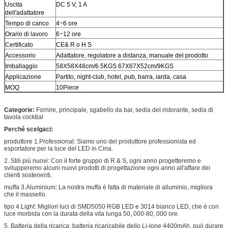
Uscita
DC 5 V, 1 A
dell'adattatore
Tempo di carico
4~6 ore
Orario di lavoro
6~12 ore
Certificato
CE& R o H S
Accessorio
Adattatore, regolatore a distanza, manuale del prodotto
Imballaggio
58X58X48cm/6.5KGS 67X67X52cm/9KGS
Applicazione
Partito, night-club, hotel, pub, barra, iarda, casa
MOQ
10Piece
Categorie:
Fornire, principale, sgabello da bar, sedia del ristorante, sedia di
tavola cocktial
Perché scelgaci:
produttore 1.Professional: Siamo uno del produttore professionista ed
esportatore per la luce del LED in Cina.
2. Stili più nuovi: Con il forte gruppo di R & S, ogni anno progetteremo e
svilupperemo alcuni nuovi prodotti di progettazione ogni anno all'affare dei
clienti sostenenti.
muffa 3.Aluminium: La nostra muffa è fatta di materiale di alluminio, migliora
che il massello.
tipo 4.Light: Migliori luci di SMD5050 RGB LED e 3014 bianco LED, che è con
luce morbida con la durata della vita lunga 50, 000-80, 000 ore.
5. Batteria della ricarica: batteria ricaricabile dello Li-ione 4400mAh, può durare