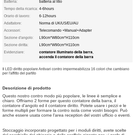
Batteria:
batteria al litio
Tempo della ricarica:
4-6hours
Orario di lavoro:
6-12hours
Adattatore:
Norma di UK/US/EU/AU
Accessori:
Telecomando +Manual+Adapter
Sezione d'angolo:
L90cm*W80cm*H110cm
Sezione diritta:
L90cm*W90cm*H110cm
contatore illuminato della barra
Evidenziare:
,
accenda il contatore della barra
Il LED diritto popolare Antivari contro impermeabilizza 16 colori che cambiano
per l'affitto del partito
Descrizione di prodotto
Questo nostro contro modo più popolare, le linee è semplice e
chiaro. Offriamo 2 forme per questo contatore della barra, il
contatore d'angolo ed il contatore diritto. Potete usare i pezzi e le
forme multipli per formare la contro isola come vostri bisogni. Può
anche essere usata come l'area reception del vostri ufficio o eventi.
Stoccaggio incorporato progettato per i moduli diritti, avete scelte
del secchiello del ghiaccio o dello scaffale gigante per «i profs di