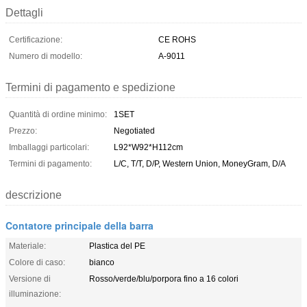
Dettagli
Certificazione:
CE ROHS
Numero di modello:
A-9011
Termini di pagamento e spedizione
Quantità di ordine minimo:
1SET
Prezzo:
Negotiated
Imballaggi particolari:
L92*W92*H112cm
Termini di pagamento:
L/C, T/T, D/P, Western Union, MoneyGram, D/A
descrizione
Contatore principale della barra
Materiale:
Plastica del PE
Colore di caso:
bianco
Versione di
Rosso/verde/blu/porpora fino a 16 colori
illuminazione: