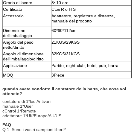
Orario di lavoro
8~10 ore
Certificato
CE& R o H S
Accessorio
Adattatore, regolatore a distanza,
manuale del prodotto
Dimensione
60*60*112cm
dell'imballaggio
Angolo del peso
21KGS/29KGS
netto/diritto
Angolo di dimensione
32KGS/31KGS
dell'imballaggio/diritto
Applicazione
Partito, night-club, hotel, pub, barra
MOQ
3Piece
quando avete condotto il contatore della barra, che cosa voi
ottenete?
contatore di 1*led Antivari
manuale 1*User
cCntrol 1*Remote
adattatore 1*UK/Europe/AU/US
FAQ
Q 1. Sono i vostri campioni liberi?