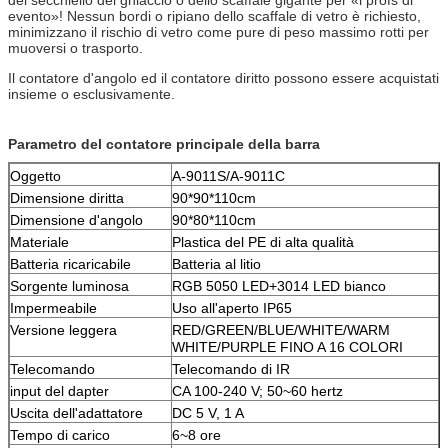
evento»! Nessun bordi o ripiano dello scaffale di vetro è richiesto,
minimizzano il rischio di vetro come pure di peso massimo rotti per
muoversi o trasporto.
Il contatore d'angolo ed il contatore diritto possono essere acquistati
insieme o esclusivamente.
Parametro del contatore principale della barra
Oggetto
A-9011S/A-9011C
Dimensione diritta
90*90*110cm
Dimensione d'angolo
90*80*110cm
Materiale
Plastica del PE di alta qualità
Batteria ricaricabile
Batteria al litio
Sorgente luminosa
RGB 5050 LED+3014 LED bianco
Impermeabile
Uso all'aperto IP65
Versione leggera
RED/GREEN/BLUE/WHITE/WARM
WHITE/PURPLE FINO A 16 COLORI
Telecomando
Telecomando di IR
input del dapter
CA 100-240 V; 50~60 hertz
Uscita dell'adattatore
DC 5 V, 1 A
Tempo di carico
6~8 ore