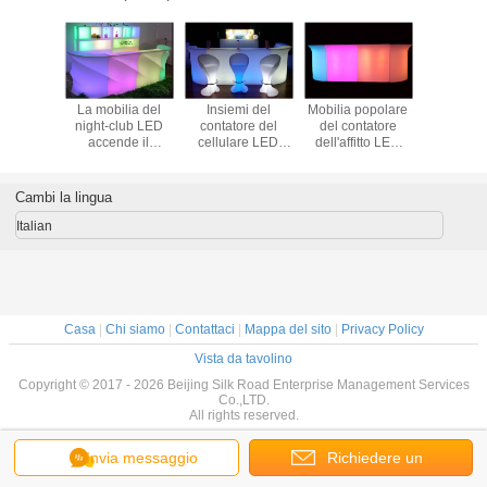
atore
La mobilia del
Insiemi del
Mobilia popolare
16 color
ipale
night-club LED
contatore del
del contatore
cambi
le del
accende il
cellulare LED
dell'affitto LED
progetta
o con i
contatore di
Antivari, contatore
Antivari del partito
famosa 
l'effetto
Antivari con
illuminato di
con colore di
d'ardore de
anti di
l'Accumulatore
Antivari per uso
illuminazione
di noleggi
Cambi la lingua
lvenza
litio-ione
della bevanda del
variopinto
sezione
cobaleno
partito
contato
Italian
Antiv
Casa
|
Chi siamo
|
Contattaci
|
Mappa del sito
|
Privacy Policy
Vista da tavolino
Copyright © 2017 - 2026 Beijing Silk Road Enterprise Management Services
Co.,LTD.
All rights reserved.
Invia messaggio
Richiedere un