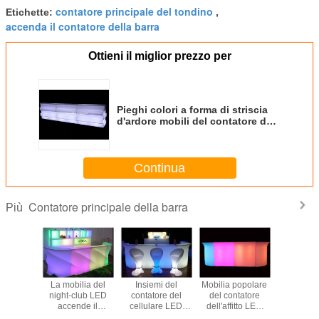
contatore principale del tondino
Etichette:
,
accenda il contatore della barra
Ottieni il miglior prezzo per
Pieghi colori a forma di striscia
d'ardore mobili del contatore del
LED Antivari i multi con il
supporto del vino
Continua
Contatore principale della barra
Più
atore
La mobilia del
Insiemi del
Mobilia popolare
16 color
ipale
night-club LED
contatore del
del contatore
cambi
le del
accende il
cellulare LED
dell'affitto LED
progetta
o con i
contatore di
Antivari, contatore
Antivari del partito
famosa 