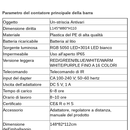
Parametro del contatore principale della barra
Oggetto
Un-striscia Antivari
Dimensione diritta
L145*W80*H110
Materiale
Plastica del PE di alta qualità
Batteria ricaricabile
Batteria al litio
Sorgente luminosa
RGB 5050 LED+3014 LED bianco
Impermeabile
Uso all'aperto IP65
Versione leggera
RED/GREEN/BLUE/WHITE/WARM
WHITE/PURPLE FINO A 16 COLORI
Telecomando
Telecomando di IR
input del dapter
CA 100-240 V; 50~60 hertz
Uscita dell'adattatore
DC 5 V, 1 A
Tempo di carico
6~8 ore
Orario di lavoro
8~10 ore
Certificato
CE& R o H S
Accessorio
Adattatore, regolatore a distanza,
manuale del prodotto
Dimensione
148*82*112cm
dell'imballaggio