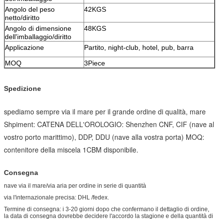
Angolo del peso
42KGS
netto/diritto
Angolo di dimensione
48KGS
dell'imballaggio/diritto
Applicazione
Partito, night-club, hotel, pub, barra
MOQ
3Piece
Spedizione
spediamo sempre via il mare per il grande ordine di qualità, mare
Shpiment: CATENA DELL'OROLOGIO: Shenzhen CNF, CIF (nave al
vostro porto marittimo), DDP, DDU (nave alla vostra porta) MOQ:
contenitore della miscela 1CBM disponibile.
Consegna
nave via il mare/via aria per ordine in serie di quantità
via l'internazionale precisa: DHL /fedex.
Termine di consegna: i 3-20 giorni dopo che confermano il dettaglio di ordine,
la data di consegna dovrebbe decidere l'accordo la stagione e della quantità di