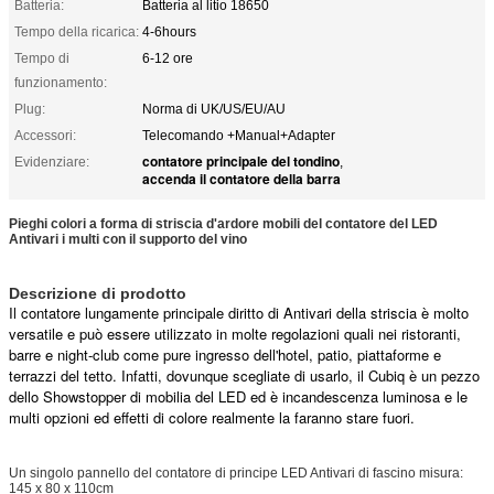
Batteria:
Batteria al litio 18650
Tempo della ricarica:
4-6hours
Tempo di
6-12 ore
funzionamento:
Plug:
Norma di UK/US/EU/AU
Accessori:
Telecomando +Manual+Adapter
contatore principale del tondino
Evidenziare:
,
accenda il contatore della barra
Pieghi colori a forma di striscia d'ardore mobili del contatore del LED
Antivari i multi con il supporto del vino
Descrizione di prodotto
Il contatore lungamente principale diritto di Antivari della striscia è molto
versatile e può essere utilizzato in molte regolazioni quali nei ristoranti,
barre e night-club come pure ingresso dell'hotel, patio, piattaforme e
terrazzi del tetto. Infatti, dovunque scegliate di usarlo, il Cubiq è un pezzo
dello Showstopper di mobilia del LED ed è incandescenza luminosa e le
multi opzioni ed effetti di colore realmente la faranno stare fuori.
Un singolo pannello del contatore di principe LED Antivari di fascino misura:
145 x 80 x 110cm