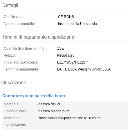
Dettagli
Certificazione:
CE ROHS
Numero di modello:
Insieme della Un-striscia
Termini di pagamento e spedizione
Quantità di ordine minimo:
1SET
Prezzo:
Negotiated
Imballaggi particolari:
L117*W62*H122cm
Termini di pagamento:
L/C, T/T, D/P, Western Union, , D/A
descrizione
Contatore principale della barra
Materiale:
Plastica del PE
Colore di caso:
Plastica bianca pura
Versione di
Rosso/verde/blu/porpora fino a 16 colori
illuminazione: